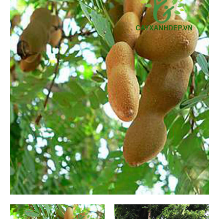
Cỏ Thảm (6)
Cây Ăn Trái (9)
Cây Giống Ăn Trái (30)
Phân Và Đất (5)
Dự Án (36)
Tây Ninh (1)
Bình Dương (1)
Long An (1)
Ninh Thuận (1)
Tiền Giang (1)
Lâm Đồng (1)
Tp Hồ Chí Minh (14)
Kiên Giang (4)
Bến Tre (3)
Nha Trang (0)