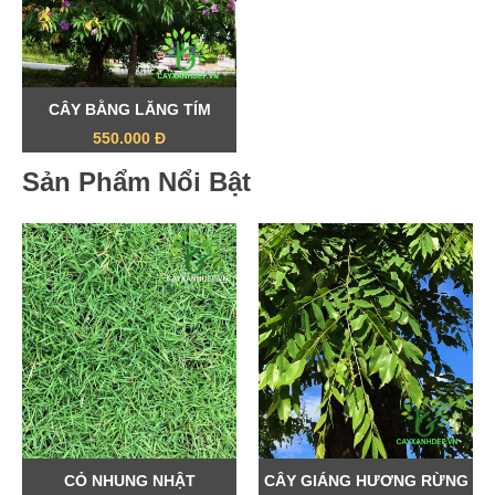
CÂY BẰNG LĂNG TÍM
550.000 Đ
Sản Phẩm Nổi Bật
CỎ NHUNG NHẬT
CÂY GIÁNG HƯƠNG RỪNG