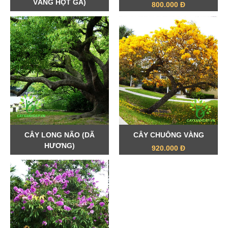
VÀNG HỘT GÀ)
800.000 Đ
1.500.000 Đ
CÂY LONG NÃO (DÃ
CÂY CHUÔNG VÀNG
HƯƠNG)
920.000 Đ
900.000 Đ