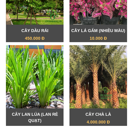
CÂY DẦU RÁI
CÂY LÁ GẤM (NHIỀU MÀU)
450.000 Đ
10.000 Đ
CÂY LAN LÚA (LAN RẺ
CÂY CHÀ LÀ
QUẠT)
4.000.000 Đ
12.000 Đ