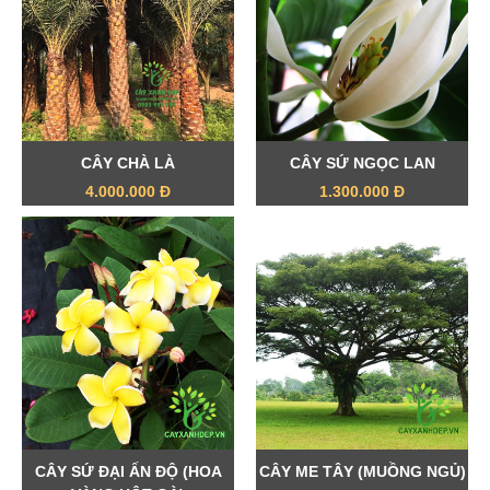
CÂY CHÀ LÀ
CÂY SỨ NGỌC LAN
4.000.000 Đ
1.300.000 Đ
CÂY SỨ ĐẠI ẤN ĐỘ (HOA
CÂY ME TÂY (MUỒNG NGỦ)