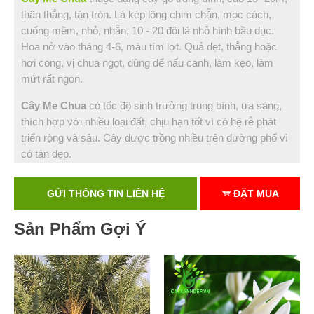
thân thẳng, tán tròn. Lá kép lông chim chẵn, mọc cách,
cuống mềm, nhỏ, nhẵn, 10 - 20 đôi lá nhỏ hình bầu dục.
Hoa nở vào tháng 4-6, màu tím lợt. Quả dẹt, thẳng hoặc
hơi cong, vị chua ngọt, dùng để nấu canh, làm kẹo, làm
mứt rất ngon.
Cây Me Chua
có tốc độ sinh trưởng trung bình, ưa sáng,
thích hợp với nhiều loại đất, chịu hạn tốt vì có hệ rễ phát
triển rộng và sâu. Cây được trồng nhiều trên đường phố vì
có tán đẹp.
GỬI THÔNG TIN LIÊN HỆ
ĐẶT MUA
Sản Phẩm Gợi Ý