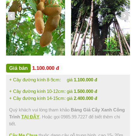
Bình Thuận (2)
Bạc Liêu (1)
Đồng Nai (3)
Vũng Tàu (1)
Sóc Trăng (1)
Hậu Giang (1)
Tin Tức
Hỏi Đáp
Giá bán
1.100.000 đ
Liên Hệ
+ Cây đường kính 8-9cm: giá
1.100.000 đ
+ Cây đường kính 10-12cm: giá
1.500.000 đ
+ Cây đường kính 14-15cm: giá
2.400.000 đ
Quý khách vui lòng tham khảo
Bảng Giá Cây Xanh Công
Trình
TẠI ĐÂY
. Hoặc gọi 0985.99.7227 để biết thêm chi
tiết.
Cây Me Chua
thuộc dạng cây gỗ trung bình, cao 15- 20m,