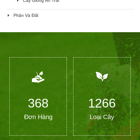
Cây Giống Ăn Trái
Phân Và Đất
368
1266
Đơn Hàng
Loại Cây