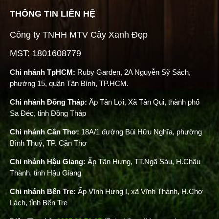
THÔNG TIN LIÊN HỆ
Công ty TNHH MTV Cây Xanh Đẹp
MST: 1801608779
Chi nhánh TpHCM:
Ruby Garden, 2A Nguyễn Sỹ Sách,
phường 15, quận Tân Bình, TP.HCM.
Chi nhánh Đồng Tháp:
Ấp Tân Lợi, Xã Tân Qui, thành phố
Sa Đéc, tỉnh Đồng Tháp
Chi nhánh Cần Thơ:
18A/1 đường Bùi Hữu Nghĩa, phường
Bình Thuỷ, TP. Cần Thơ
Chi nhánh Hậu Giang:
Ấp Tân Hưng, TT.Ngã Sáu, H.Châu
Thành, tỉnh Hậu Giang
Chi nhánh Bến Tre:
Ấp Vĩnh Hưng I, xã Vĩnh Thành, H.Chợ
Lách, tỉnh Bến Tre