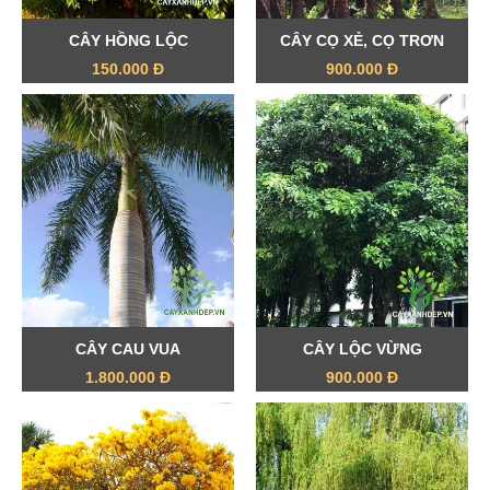
CÂY HỒNG LỘC
CÂY CỌ XẺ, CỌ TRƠN
150.000 Đ
900.000 Đ
CÂY CAU VUA
CÂY LỘC VỪNG
1.800.000 Đ
900.000 Đ