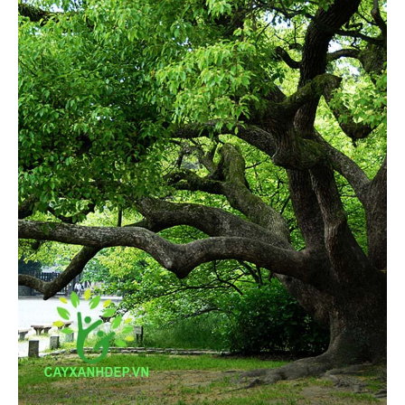
Cỏ Thảm (6)
Cây Ăn Trái (9)
Cây Giống Ăn Trái (30)
Phân Và Đất (5)
Dự Án (36)
Tây Ninh (1)
Bình Dương (1)
Long An (1)
Ninh Thuận (1)
Tiền Giang (1)
Lâm Đồng (1)
Tp Hồ Chí Minh (14)
Kiên Giang (4)
Bến Tre (3)
Nha Trang (0)