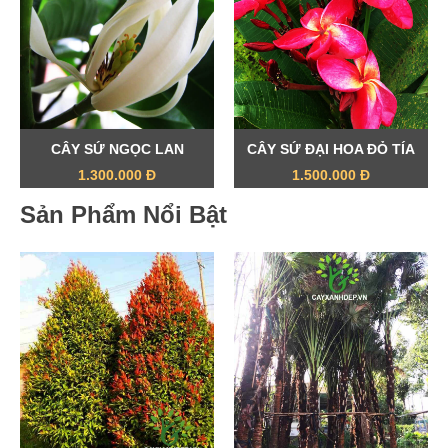
CÂY SỨ NGỌC LAN
CÂY SỨ ĐẠI HOA ĐỎ TÍA
1.300.000 Đ
1.500.000 Đ
Sản Phẩm Nổi Bật