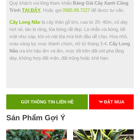
Quý khách vui lòng tham khảo
Bảng Giá Cây Xanh Công
Trình
TẠI ĐÂY
. Hoặc gọi
0985.99.7227
để được tư vấn.
Cây Long Não
là cây thân gỗ lớn, cao từ 20- 40m, vỏ dày
nứt nẻ, tán lá rộng, tỏa bóng rất đẹp. Lá nhẵn và bóng, bề
mặt như sáp, khi vò nát tỏa mùi tinh dầu dễ chịu. Hoa nhỏ,
màu vàng lục mọc thành chùm, nở từ tháng 3-4.
Cây Long
Não
ưa khí hậu ấm và ẩm, mọc tốt trên đất sét pha tầng
dày, không hợp đất mặn, đất trũng hoặc khô hạn.
GỬI THÔNG TIN LIÊN HỆ
ĐẶT MUA
Sản Phẩm Gợi Ý