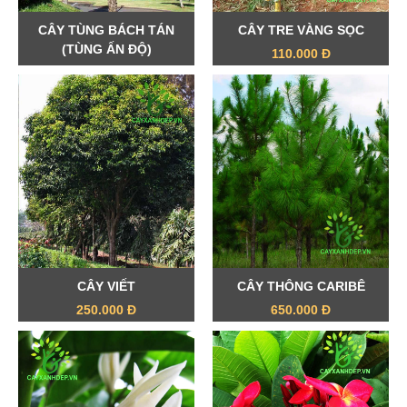
CÂY TÙNG BÁCH TÁN
CÂY TRE VÀNG SỌC
(TÙNG ẤN ĐỘ)
110.000 Đ
1.700.000 Đ
CÂY VIẾT
CÂY THÔNG CARIBÊ
250.000 Đ
650.000 Đ