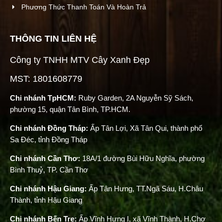
Phương Thức Thanh Toán Và Hoàn Trả
THÔNG TIN LIÊN HỆ
Công ty TNHH MTV Cây Xanh Đẹp
MST: 1801608779
Chi nhánh TpHCM:
Ruby Garden, 2A Nguyễn Sỹ Sách,
phường 15, quận Tân Bình, TP.HCM.
Chi nhánh Đồng Tháp:
Ấp Tân Lợi, Xã Tân Qui, thành phố
Sa Đéc, tỉnh Đồng Tháp
Chi nhánh Cần Thơ:
18A/1 đường Bùi Hữu Nghĩa, phường
Bình Thuỷ, TP. Cần Thơ
Chi nhánh Hậu Giang:
Ấp Tân Hưng, TT.Ngã Sáu, H.Châu
Thành, tỉnh Hậu Giang
Chi nhánh Bến Tre:
Ấp Vĩnh Hưng I, xã Vĩnh Thành, H.Chợ