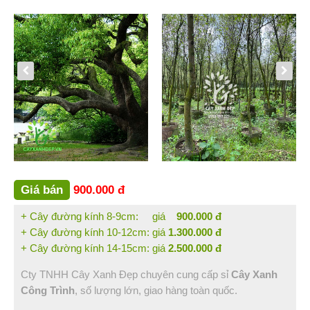
Bình Thuận (2)
Bạc Liêu (1)
Đồng Nai (3)
Vũng Tàu (1)
Sóc Trăng (1)
Hậu Giang (1)
Tin Tức
Hỏi Đáp
Liên Hệ
Giá bán
900.000 đ
+ Cây đường kính 8-9cm: giá
900.000 đ
+ Cây đường kính 10-12cm: giá
1.300.000 đ
+ Cây đường kính 14-15cm: giá
2.500.000 đ
Cty TNHH Cây Xanh Đẹp chuyên cung cấp sỉ
Cây Xanh
Công Trình
, số lượng lớn, giao hàng toàn quốc.