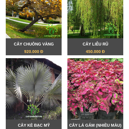
CÂY CHUÔNG VÀNG
CÂY LIỄU RŨ
920.000 Đ
450.000 Đ
CÂY KÈ BẠC MỸ
CÂY LÁ GẤM (NHIỀU MÀU)