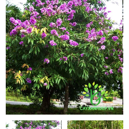
Cỏ Thảm (6)
Cây Ăn Trái (9)
Cây Giống Ăn Trái (30)
Phân Và Đất (5)
Dự Án (36)
Tây Ninh (1)
Bình Dương (1)
Long An (1)
Ninh Thuận (1)
Tiền Giang (1)
Lâm Đồng (1)
Tp Hồ Chí Minh (14)
Kiên Giang (4)
Bến Tre (3)
Nha Trang (0)