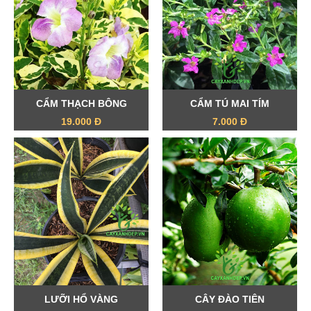
CẨM THẠCH BÔNG
CẨM TÚ MAI TÍM
19.000 Đ
7.000 Đ
LƯỠI HỔ VÀNG
CÂY ĐÀO TIÊN