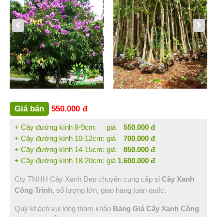
Bình Thuận (2)
Bạc Liêu (1)
Đồng Nai (3)
Vũng Tàu (1)
Sóc Trăng (1)
Hậu Giang (1)
Tin Tức
Hỏi Đáp
Giá bán
550.000 đ
Liên Hệ
+ Cây đường kính 8-9cm: giá
550.000 đ
+ Cây đường kính 10-12cm: giá
700.000 đ
+ Cây đường kính 14-15cm: giá
850.000 đ
+ Cây đường kính 18-20cm: giá
1.600.000 đ
Cty TNHH Cây Xanh Đẹp chuyên cung cấp sỉ
Cây Xanh
Công Trình
, số lượng lớn, giao hàng toàn quốc.
Quý khách vui lòng tham khảo
Bảng Giá Cây Xanh Công