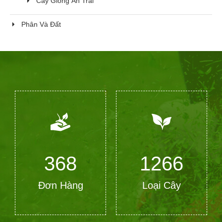
Cây Giống Ăn Trái
Phân Và Đất
368
1266
Đơn Hàng
Loại Cây