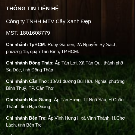
THÔNG TIN LIÊN HỆ
Công ty TNHH MTV Cây Xanh Đẹp
MST: 1801608779
Chi nhánh TpHCM:
Ruby Garden, 2A Nguyễn Sỹ Sách,
phường 15, quận Tân Bình, TP.HCM.
Chi nhánh Đồng Tháp:
Ấp Tân Lợi, Xã Tân Qui, thành phố
Sa Đéc, tỉnh Đồng Tháp
Chi nhánh Cần Thơ:
18A/1 đường Bùi Hữu Nghĩa, phường
Bình Thuỷ, TP. Cần Thơ
Chi nhánh Hậu Giang:
Ấp Tân Hưng, TT.Ngã Sáu, H.Châu
Thành, tỉnh Hậu Giang
Chi nhánh Bến Tre:
Ấp Vĩnh Hưng I, xã Vĩnh Thành, H.Chợ
Lách, tỉnh Bến Tre