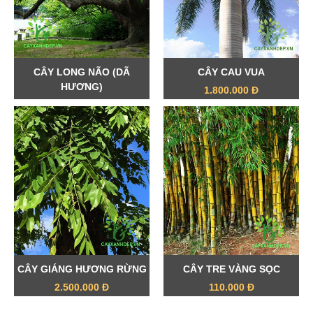
CÂY LONG NÃO (DÃ
CÂY CAU VUA
HƯƠNG)
1.800.000 Đ
900.000 Đ
CÂY GIÁNG HƯƠNG RỪNG
CÂY TRE VÀNG SỌC
2.500.000 Đ
110.000 Đ