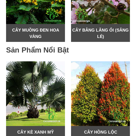
CÂY MUỒNG ĐEN HOA
CÂY BẰNG LĂNG ỔI (SĂNG
VÀNG
LẺ)
1.200.000 Đ
650.000 Đ
Sản Phẩm Nổi Bật
CÂY KÈ XANH MỸ
CÂY HỒNG LỘC