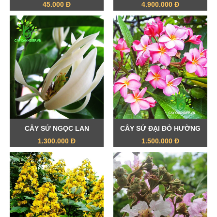
45.000 Đ
4.900.000 Đ
CÂY SỨ NGỌC LAN
CÂY SỨ ĐẠI ĐỎ HƯỜNG
1.300.000 Đ
1.500.000 Đ