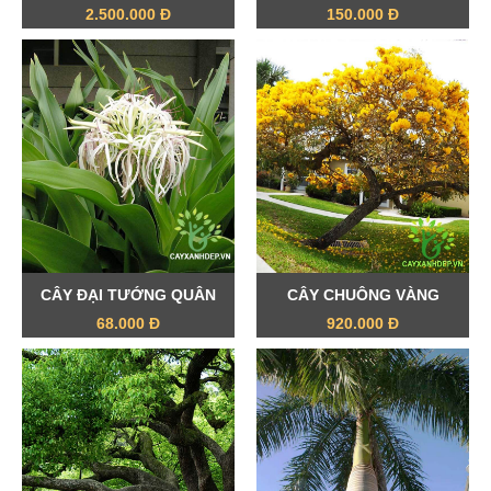
2.500.000 Đ
150.000 Đ
CÂY ĐẠI TƯỚNG QUÂN
CÂY CHUÔNG VÀNG
68.000 Đ
920.000 Đ