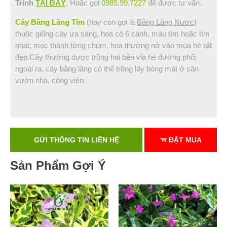
Trình
TẠI ĐÂY
. Hoặc gọi
0985.99.7227
để được tư vấn.
Cây Bằng Lăng Tím
(hay còn gọi là
Bằng Lăng Nước
)
thuộc giống cây ưa sáng, hoa có 6 cánh, màu tím hoặc tím
nhạt, mọc thành từng chùm, hoa thường nở vào mùa hè rất
đẹp.Cây thường được trồng hai bên vỉa hè đường phố;
ngoài ra, cây bằng lăng có thể trồng lấy bóng mát ở sân
vườn nhà, công viên.
GỬI THÔNG TIN LIÊN HỆ
ĐẶT MUA
Sản Phẩm Gợi Ý