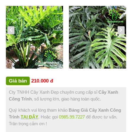
Bình Thuận (2)
Bạc Liêu (1)
Đồng Nai (3)
Vũng Tàu (1)
Sóc Trăng (1)
Hậu Giang (1)
Tin Tức
Hỏi Đáp
Liên Hệ
Giá bán
210.000 đ
Cty TNHH Cây Xanh Đẹp chuyên cung cấp sỉ
Cây Xanh
Công Trình
, số lượng lớn, giao hàng toàn quốc.
Quý khách vui lòng tham khảo
Bảng Giá Cây Xanh Công
Trình
TẠI ĐÂY
. Hoặc gọi
0985.99.7227
để được tư vấn.
Trân trọng cảm ơn !