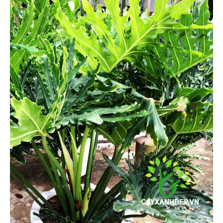
Cỏ Thảm (6)
Cây Ăn Trái (9)
Cây Giống Ăn Trái (30)
Phân Và Đất (5)
Dự Án (36)
Tây Ninh (1)
Bình Dương (1)
Long An (1)
Ninh Thuận (1)
Tiền Giang (1)
Lâm Đồng (1)
Tp Hồ Chí Minh (14)
Kiên Giang (4)
Bến Tre (3)
Nha Trang (0)