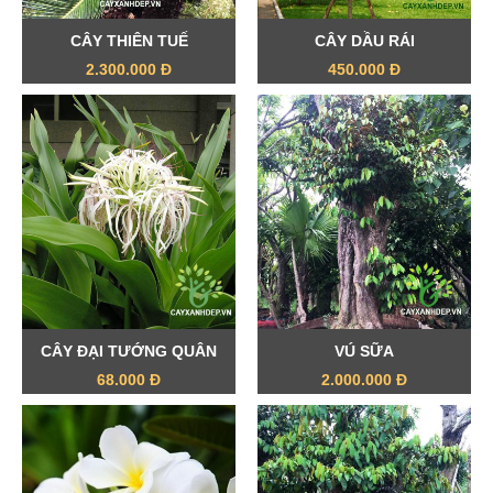
CÂY THIÊN TUẾ
CÂY DẦU RÁI
2.300.000 Đ
450.000 Đ
CÂY ĐẠI TƯỚNG QUÂN
VÚ SỮA
68.000 Đ
2.000.000 Đ