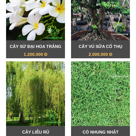
CÂY SỨ ĐẠI HOA TRẮNG
CÂY VÚ SỮA CỔ THỤ
1.200.000 Đ
2.000.000 Đ
CÂY LIỄU RŨ
CỎ NHUNG NHẬT