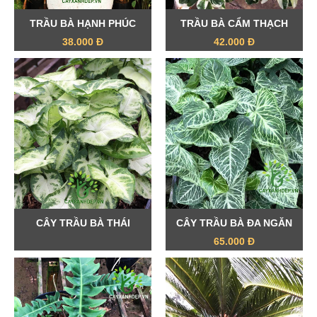
TRẦU BÀ HẠNH PHÚC
TRẦU BÀ CẨM THẠCH
38.000 Đ
42.000 Đ
CÂY TRẦU BÀ THÁI
CÂY TRẦU BÀ ĐA NGĂN
65.000 Đ