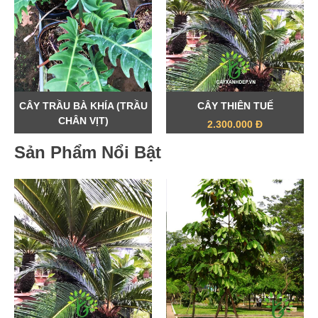
CÂY TRẦU BÀ KHÍA (TRẦU
CÂY THIÊN TUẾ
CHÂN VỊT)
2.300.000 Đ
99.000 Đ
Sản Phẩm Nổi Bật