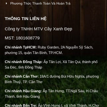
Phương Thức Thanh Toán Và Hoàn Trả
THÔNG TIN LIÊN HỆ
Công ty TNHH MTV Cây Xanh Đẹp
MST: 1801608779
Chi nhánh TpHCM:
Ruby Garden, 2A Nguyễn Sỹ Sách,
phường 15, quận Tân Bình, TP.HCM.
Chi nhánh Đồng Tháp:
Ấp Tân Lợi, Xã Tân Qui, thành phố
Sa Đéc, tỉnh Đồng Tháp
Chi nhánh Cần Thơ:
18A/1 đường Bùi Hữu Nghĩa, phường
Bình Thuỷ, TP. Cần Thơ
Chi nhánh Hậu Giang:
Ấp Tân Hưng, TT.Ngã Sáu, H.Châu
Thành, tỉnh Hậu Giang
Chi nhánh Bến Tre:
Ấp Vĩnh Hưng I, xã Vĩnh Thành, H.Chợ