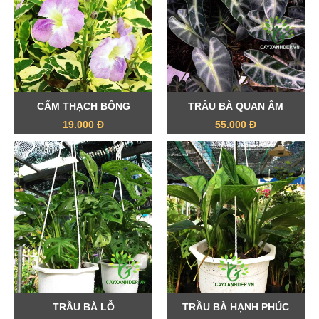
CẨM THẠCH BÔNG
TRẦU BÀ QUAN ÂM
19.000 Đ
55.000 Đ
TRẦU BÀ LỖ
TRẦU BÀ HẠNH PHÚC