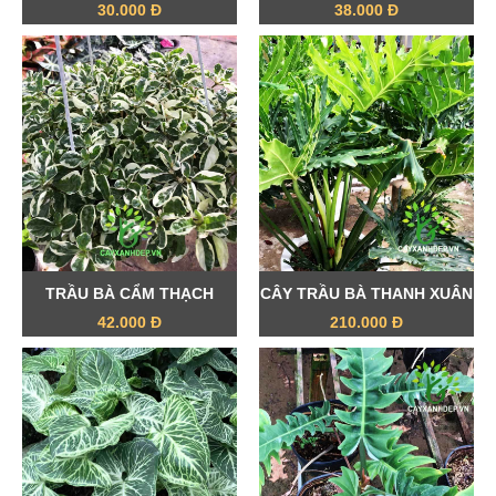
30.000 Đ
38.000 Đ
TRẦU BÀ CẨM THẠCH
CÂY TRẦU BÀ THANH XUÂN
42.000 Đ
210.000 Đ