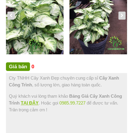
Bình Thuận (2)
Bạc Liêu (1)
Đồng Nai (3)
Vũng Tàu (1)
Sóc Trăng (1)
Hậu Giang (1)
Tin Tức
Hỏi Đáp
Giá bán
0
Liên Hệ
Cty TNHH Cây Xanh Đẹp chuyên cung cấp sỉ
Cây Xanh
Công Trình
, số lượng lớn, giao hàng toàn quốc.
Quý khách vui lòng tham khảo
Bảng Giá Cây Xanh Công
Trình
TẠI ĐÂY
. Hoặc gọi
0985.99.7227
để được tư vấn.
Trân trọng cảm ơn !