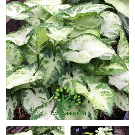
Cỏ Thảm (6)
Cây Ăn Trái (9)
Cây Giống Ăn Trái (30)
Phân Và Đất (5)
Dự Án (36)
Tây Ninh (1)
Bình Dương (1)
Long An (1)
Ninh Thuận (1)
Tiền Giang (1)
Lâm Đồng (1)
Tp Hồ Chí Minh (14)
Kiên Giang (4)
Bến Tre (3)
Nha Trang (0)