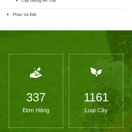
Cây Giống Ăn Trái
Phân Và Đất
368
1266
Đơn Hàng
Loại Cây