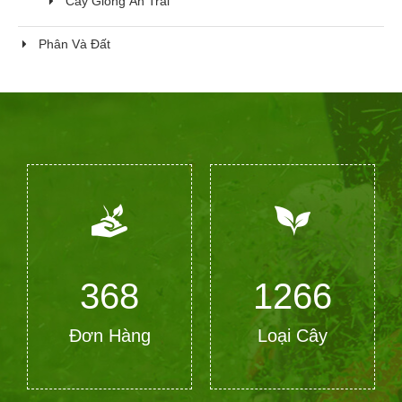
Cây Giống Ăn Trái
Phân Và Đất
368
1266
Đơn Hàng
Loại Cây