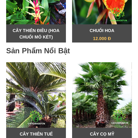
CÂY THIÊN ĐIỀU (HOA
CHUỐI HOA
CHUỐI MỎ KÉT)
12.000 Đ
15.000 Đ
Sản Phẩm Nổi Bật
CÂY THIÊN TUẾ
CÂY CỌ MỸ