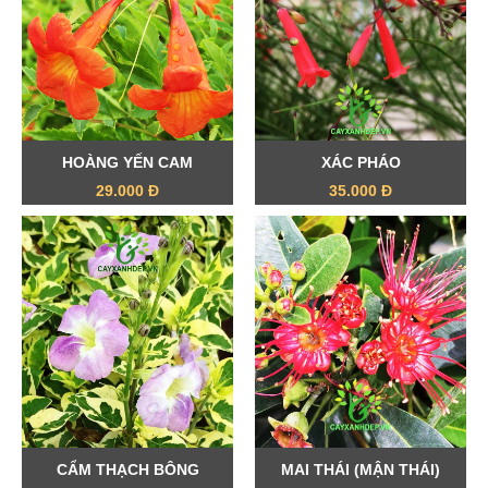
HOÀNG YẾN CAM
XÁC PHÁO
29.000 Đ
35.000 Đ
CẨM THẠCH BÔNG
MAI THÁI (MẬN THÁI)