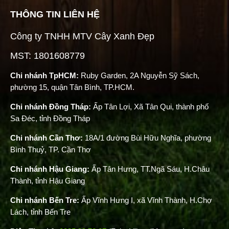
THÔNG TIN LIÊN HỆ
Công ty TNHH MTV Cây Xanh Đẹp
MST: 1801608779
Chi nhánh TpHCM:
Ruby Garden, 2A Nguyễn Sỹ Sách,
phường 15, quận Tân Bình, TP.HCM.
Chi nhánh Đồng Tháp:
Ấp Tân Lợi, Xã Tân Qui, thành phố
Sa Đéc, tỉnh Đồng Tháp
Chi nhánh Cần Thơ:
18A/1 đường Bùi Hữu Nghĩa, phường
Bình Thuỷ, TP. Cần Thơ
Chi nhánh Hậu Giang:
Ấp Tân Hưng, TT.Ngã Sáu, H.Châu
Thành, tỉnh Hậu Giang
Chi nhánh Bến Tre:
Ấp Vĩnh Hưng I, xã Vĩnh Thành, H.Chợ
Lách, tỉnh Bến Tre