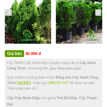
Bình Thuận (2)
Bạc Liêu (1)
Đồng Nai (3)
Vũng Tàu (1)
Sóc Trăng (1)
Hậu Giang (1)
Tin Tức
Hỏi Đáp
Giá bán
40.000 đ
Liên Hệ
Cty TNHH Cây Xanh Đẹp chuyên cung cấp sỉ
Cây Xanh
Công Trình
, số lượng lớn, giao hàng toàn quốc.
Quý khách vui lòng tham khảo
Bảng Giá Cây Xanh Công
Trình
TẠI ĐÂY
. Hoặc gọi
0985.99.7227
để được tư vấn.
Trân trọng cảm ơn !
Cây Trắc Bách Diệp
còn gọi là
Trát Bã Diệp
,
Cây Thuộc
Bài