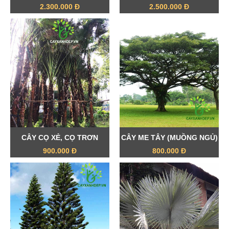
2.300.000 Đ
2.500.000 Đ
CÂY CỌ XẺ, CỌ TRƠN
CÂY ME TÂY (MUỒNG NGỦ)
900.000 Đ
800.000 Đ