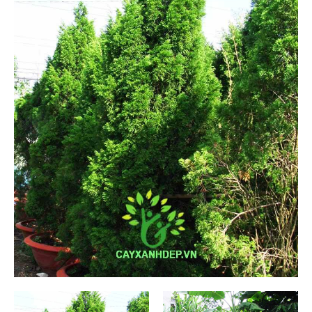
Cỏ Thảm (6)
Cây Ăn Trái (9)
Cây Giống Ăn Trái (30)
Phân Và Đất (5)
Dự Án (36)
Tây Ninh (1)
Bình Dương (1)
Long An (1)
Ninh Thuận (1)
Tiền Giang (1)
Lâm Đồng (1)
Tp Hồ Chí Minh (14)
Kiên Giang (4)
Bến Tre (3)
Nha Trang (0)