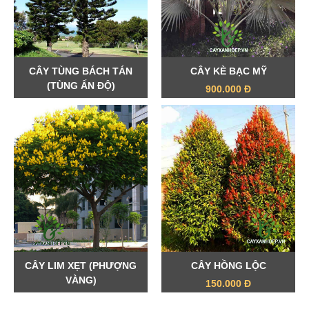
CÂY TÙNG BÁCH TÁN
CÂY KÈ BẠC MỸ
(TÙNG ẤN ĐỘ)
900.000 Đ
1.700.000 Đ
CÂY LIM XẸT (PHƯỢNG
CÂY HỒNG LỘC
VÀNG)
150.000 Đ
800.000 Đ