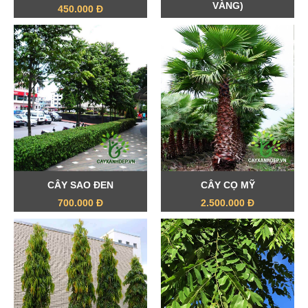
VÀNG)
450.000 Đ
800.000 Đ
CÂY SAO ĐEN
CÂY CỌ MỸ
700.000 Đ
2.500.000 Đ