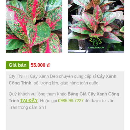
Bình Thuận (2)
Bạc Liêu (1)
Đồng Nai (3)
Vũng Tàu (1)
Sóc Trăng (1)
Hậu Giang (1)
Tin Tức
Hỏi Đáp
Giá bán
55.000 đ
Liên Hệ
Cty TNHH Cây Xanh Đẹp chuyên cung cấp sỉ
Cây Xanh
Công Trình
, số lượng lớn, giao hàng toàn quốc.
Quý khách vui lòng tham khảo
Bảng Giá Cây Xanh Công
Trình
TẠI ĐÂY
. Hoặc gọi
0985.99.7227
để được tư vấn.
Trân trọng cảm ơn !