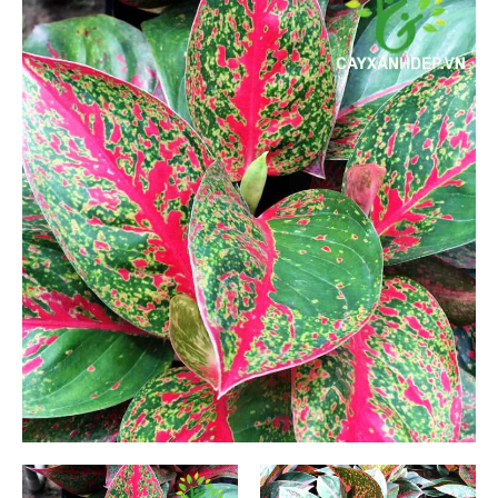
Cỏ Thảm (6)
Cây Ăn Trái (9)
Cây Giống Ăn Trái (30)
Phân Và Đất (5)
Dự Án (36)
Tây Ninh (1)
Bình Dương (1)
Long An (1)
Ninh Thuận (1)
Tiền Giang (1)
Lâm Đồng (1)
Tp Hồ Chí Minh (14)
Kiên Giang (4)
Bến Tre (3)
Nha Trang (0)