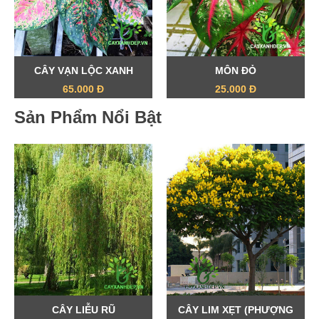
CÂY VẠN LỘC XANH
MÔN ĐỎ
65.000 Đ
25.000 Đ
Sản Phẩm Nổi Bật
CÂY LIỄU RŨ
CÂY LIM XẸT (PHƯỢNG