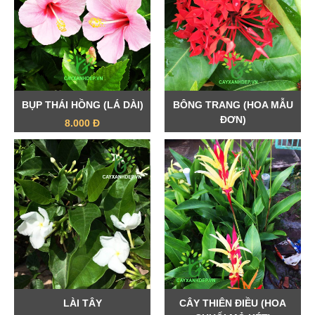
BỤP THÁI HỒNG (LÁ DÀI)
BÔNG TRANG (HOA MẪU
ĐƠN)
8.000 Đ
25.000 Đ
LÀI TÂY
CÂY THIÊN ĐIỀU (HOA