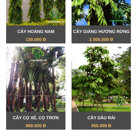
CÂY HOÀNG NAM
CÂY GIÁNG HƯƠNG RỪNG
130.000 Đ
2.500.000 Đ
CÂY CỌ XẺ, CỌ TRƠN
CÂY DẦU RÁI
900.000 Đ
450.000 Đ