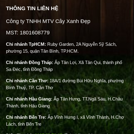
THÔNG TIN LIÊN HỆ
Công ty TNHH MTV Cây Xanh Đẹp
MST: 1801608779
Chi nhánh TpHCM:
Ruby Garden, 2A Nguyễn Sỹ Sách,
phường 15, quận Tân Bình, TP.HCM.
Chi nhánh Đồng Tháp:
Ấp Tân Lợi, Xã Tân Qui, thành phố
Sa Đéc, tỉnh Đồng Tháp
Chi nhánh Cần Thơ:
18A/1 đường Bùi Hữu Nghĩa, phường
Bình Thuỷ, TP. Cần Thơ
Chi nhánh Hậu Giang:
Ấp Tân Hưng, TT.Ngã Sáu, H.Châu
Thành, tỉnh Hậu Giang
Chi nhánh Bến Tre:
Ấp Vĩnh Hưng I, xã Vĩnh Thành, H.Chợ
Lách, tỉnh Bến Tre