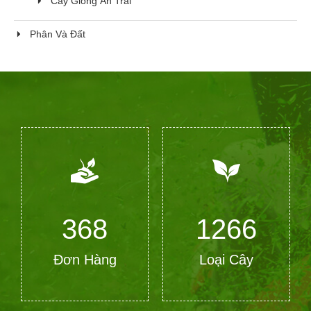
Cây Giống Ăn Trái
Phân Và Đất
368
1266
Đơn Hàng
Loại Cây