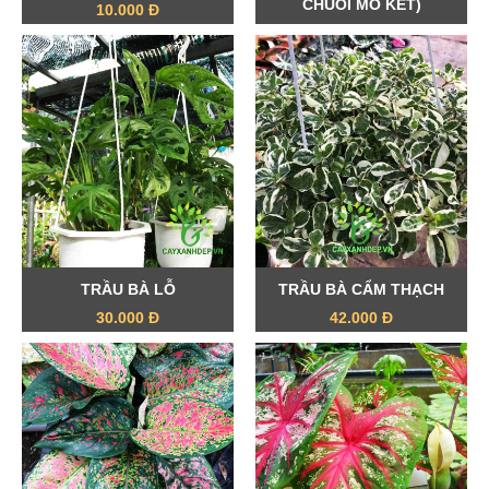
CHUỐI MỎ KÉT)
10.000 Đ
15.000 Đ
TRẦU BÀ LỖ
TRẦU BÀ CẨM THẠCH
30.000 Đ
42.000 Đ