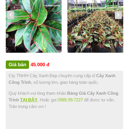
Bình Thuận (2)
Bạc Liêu (1)
Đồng Nai (3)
Vũng Tàu (1)
Sóc Trăng (1)
Hậu Giang (1)
Tin Tức
Hỏi Đáp
Giá bán
45.000 đ
Liên Hệ
Cty TNHH Cây Xanh Đẹp chuyên cung cấp sỉ
Cây Xanh
Công Trình
, số lượng lớn, giao hàng toàn quốc.
Quý khách vui lòng tham khảo
Bảng Giá Cây Xanh Công
Trình
TẠI ĐÂY
. Hoặc gọi
0985.99.7227
để được tư vấn.
Trân trọng cảm ơn !