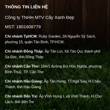
THÔNG TIN LIÊN HỆ
Công ty TNHH MTV Cây Xanh Đẹp
MST: 1801608779
Chi nhánh TpHCM:
Ruby Garden, 2A Nguyễn Sỹ Sách,
phường 15, quận Tân Bình, TP.HCM.
Chi nhánh Đồng Tháp:
Ấp Tân Lợi, Xã Tân Qui, thành phố
Sa Đéc, tỉnh Đồng Tháp
Chi nhánh Cần Thơ:
18A/1 đường Bùi Hữu Nghĩa, phường
Bình Thuỷ, TP. Cần Thơ
Chi nhánh Hậu Giang:
Ấp Tân Hưng, TT.Ngã Sáu, H.Châu
Thành, tỉnh Hậu Giang
Chi nhánh Bến Tre:
Ấp Vĩnh Hưng I, xã Vĩnh Thành, H.Chợ
Lách, tỉnh Bến Tre