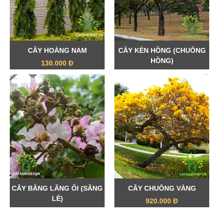
CÂY HOÀNG NAM
CÂY KÈN HỒNG (CHUÔNG
HỒNG)
130.000 Đ
550.000 Đ
CÂY BẰNG LĂNG ỔI (SĂNG
CÂY CHUÔNG VÀNG
LẺ)
920.000 Đ
650.000 Đ