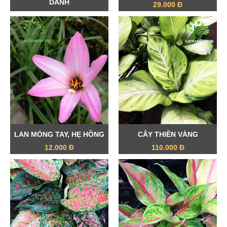
DÀNH
29.000 Đ
40.000 Đ
LAN MÓNG TAY, HẸ HỒNG
CÂY THIỀN VÀNG
12.000 Đ
110.000 Đ