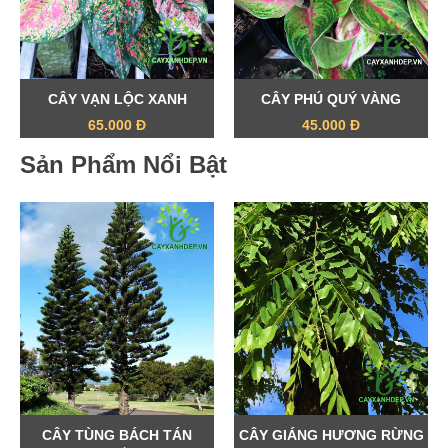
CÂY VẠN LỘC XANH
CÂY PHÚ QUÝ VÀNG
65.000 Đ
45.000 Đ
Sản Phẩm Nổi Bật
CÂY TÙNG BÁCH TÁN
CÂY GIÁNG HƯƠNG RỪNG