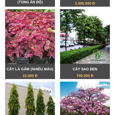
(TÙNG ẤN ĐỘ)
2.500.000 Đ
1.700.000 Đ
CÂY LÁ GẤM (NHIỀU MÀU)
CÂY SAO ĐEN
10.000 Đ
700.000 Đ