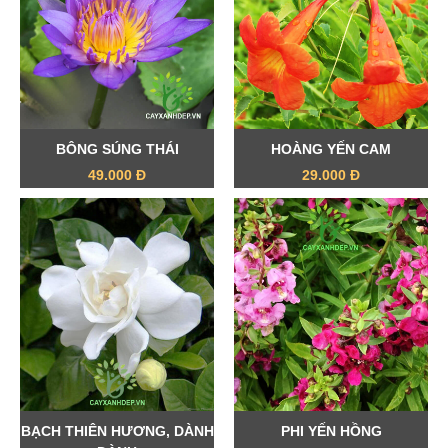
BÔNG SÚNG THÁI
HOÀNG YẾN CAM
49.000 Đ
29.000 Đ
BẠCH THIÊN HƯƠNG, DÀNH
PHI YẾN HỒNG