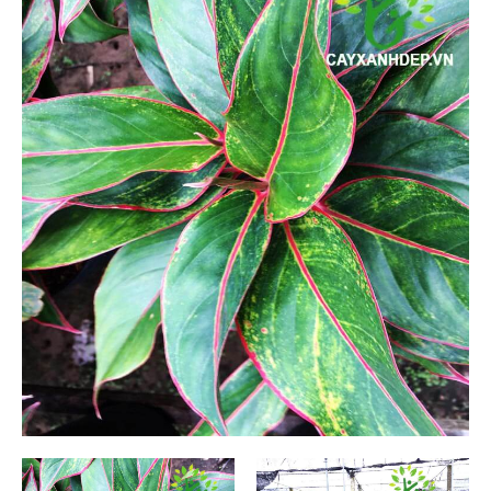
Cỏ Thảm (6)
Cây Ăn Trái (9)
Cây Giống Ăn Trái (30)
Phân Và Đất (5)
Dự Án (36)
Tây Ninh (1)
Bình Dương (1)
Long An (1)
Ninh Thuận (1)
Tiền Giang (1)
Lâm Đồng (1)
Tp Hồ Chí Minh (14)
Kiên Giang (4)
Bến Tre (3)
Nha Trang (0)