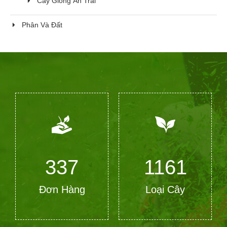
Cây Giống Ăn Trái
Phân Và Đất
368
1266
Đơn Hàng
Loại Cây